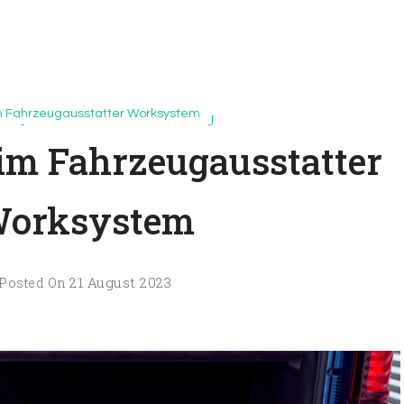
m Fahrzeugausstatter Worksystem
lting und Unternehmensberatung
im Fahrzeugausstatter
orksystem
21 August 2023
Posted On